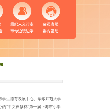
知
市学生德育发展中心、华东师范大学
办的
“
中文自修杯
”
第
十
届
上海市小学